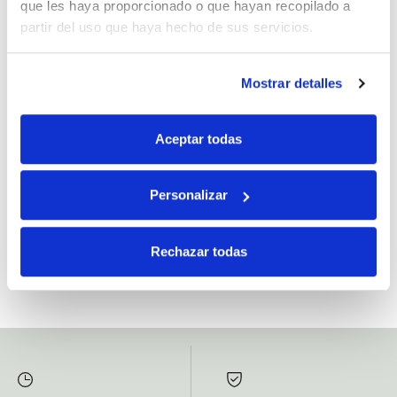
que les haya proporcionado o que hayan recopilado a
partir del uso que haya hecho de sus servicios.
Mostrar detalles
Si, he leído y acepto la política de protección de datos.
Responsable: HIJOS DE JOSÉ SERRATS S.A. Finalidad: tratamientos con
Aceptar todas
fines comerciales, legitimación: consentimiento, destinatarios: proveedor de
mensajería online, derechos: Acceder, rectificar y suprimir los datos, así como
otros derechos, como se explica en la información adicional.
Personalizar
SUBSCRIBETE AHORA
Rechazar todas