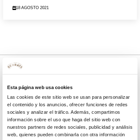
18 AGOSTO 2021
10% de descuento
Esta página web usa cookies
con tu primera compra.
Las cookies de este sitio web se usan para personalizar
el contenido y los anuncios, ofrecer funciones de redes
sociales y analizar el tráfico. Además, compartimos
Apúntate
a nuestra newsletter para recibir nuestras
ofertas
y
información sobre el uso que haga del sitio web con
disfruta de
un 10% de descuento
en tu primera compra.
nuestros partners de redes sociales, publicidad y análisis
web, quienes pueden combinarla con otra información