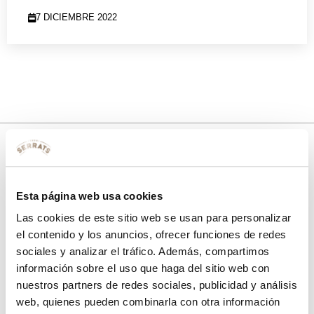
7 DICIEMBRE 2022
10% de descuento
Esta página web usa cookies
con tu primera compra.
Las cookies de este sitio web se usan para personalizar
el contenido y los anuncios, ofrecer funciones de redes
sociales y analizar el tráfico. Además, compartimos
Apúntate
a nuestra newsletter para recibir nuestras
ofertas
y
información sobre el uso que haga del sitio web con
disfruta de
un 10% de descuento
en tu primera compra.
nuestros partners de redes sociales, publicidad y análisis
web, quienes pueden combinarla con otra información