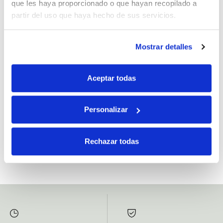
que les haya proporcionado o que hayan recopilado a
partir del uso que haya hecho de sus servicios.
Mostrar detalles
Si, he leído y acepto la política de protección de datos.
Responsable: HIJOS DE JOSÉ SERRATS S.A. Finalidad: tratamientos con
Aceptar todas
fines comerciales, legitimación: consentimiento, destinatarios: proveedor de
mensajería online, derechos: Acceder, rectificar y suprimir los datos, así como
otros derechos, como se explica en la información adicional.
Personalizar
SUBSCRIBETE AHORA
Rechazar todas