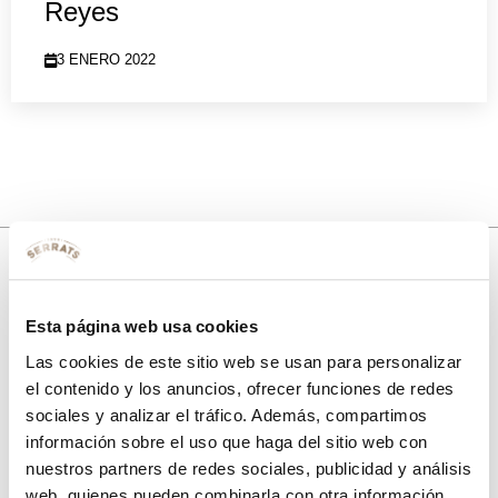
Reyes
3 ENERO 2022
10% de descuento
Esta página web usa cookies
Las cookies de este sitio web se usan para personalizar
con tu primera compra.
el contenido y los anuncios, ofrecer funciones de redes
sociales y analizar el tráfico. Además, compartimos
información sobre el uso que haga del sitio web con
Apúntate
a nuestra newsletter para recibir nuestras
ofertas
y
nuestros partners de redes sociales, publicidad y análisis
disfruta de
un 10% de descuento
en tu primera compra.
web, quienes pueden combinarla con otra información