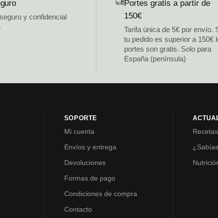
guro
Portes gratis a partir de
150€
 seguro y confidencial
.
Tarifa única de 5€ por envío. 
tu pedido es superior a 150€ 
portes son gratis. Solo para
España (península)
SOPORTE
ACTUA
Mi cuenta
Receta
Envíos y entrega
¿Sabía
Devoluciones
Nutrició
Formas de pago
Condiciones de compra
Contacto