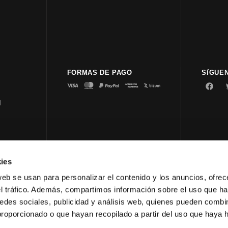
FORMAS DE PAGO
SíGUE
d
ies
© 2023 
web se usan para personalizar el contenido y los anuncios, ofrec
el tráfico. Además, compartimos información sobre el uso que ha
edes sociales, publicidad y análisis web, quienes pueden combin
proporcionado o que hayan recopilado a partir del uso que haya