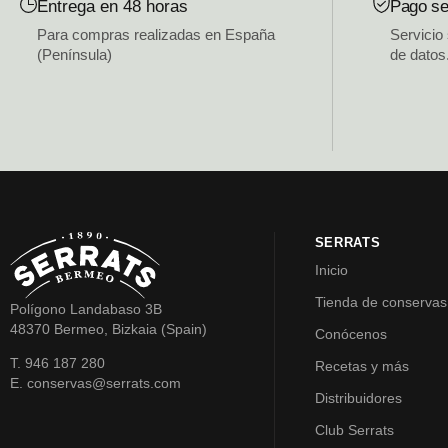
Entrega en 48 horas
Pago se
Para compras realizadas en España
Servicio
(Península)
de datos
SERRATS
Inicio
Tienda de conservas
Polígono Landabaso 3B
48370 Bermeo, Bizkaia (Spain)
Conócenos
T. 946 187 280
Recetas y más
E. conservas@serrats.com
Distribuidores
Club Serrats