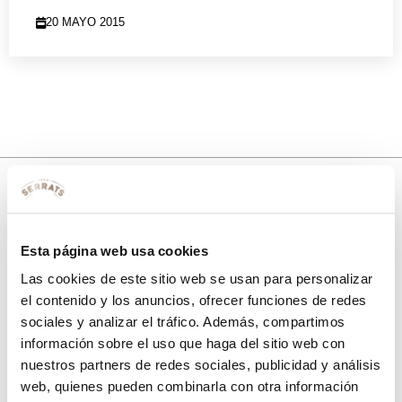
20 MAYO 2015
10% de descuento
Esta página web usa cookies
con tu primera compra.
Las cookies de este sitio web se usan para personalizar
el contenido y los anuncios, ofrecer funciones de redes
sociales y analizar el tráfico. Además, compartimos
Apúntate
a nuestra newsletter para recibir nuestras
ofertas
y
información sobre el uso que haga del sitio web con
disfruta de
un 10% de descuento
en tu primera compra.
nuestros partners de redes sociales, publicidad y análisis
web, quienes pueden combinarla con otra información