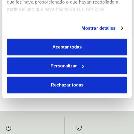
que les haya proporcionado o que hayan recopilado a
partir del uso que haya hecho de sus servicios.
Mostrar detalles
Si, he leído y acepto la política de protección de datos.
Responsable: HIJOS DE JOSÉ SERRATS S.A. Finalidad: tratamientos con
Aceptar todas
fines comerciales, legitimación: consentimiento, destinatarios: proveedor de
mensajería online, derechos: Acceder, rectificar y suprimir los datos, así como
otros derechos, como se explica en la información adicional.
Personalizar
SUBSCRIBETE AHORA
Rechazar todas