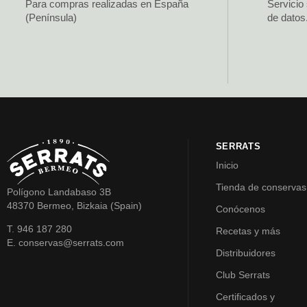
Para compras realizadas en España
Servicio
(Península)
de datos
SERRATS
Inicio
Tienda de conservas
Polígono Landabaso 3B
48370 Bermeo, Bizkaia (Spain)
Conócenos
T. 946 187 280
Recetas y más
E. conservas@serrats.com
Distribuidores
Club Serrats
Certificados y