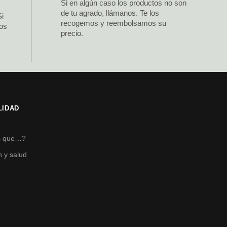
Si en algún caso los productos no son
de tu agrado, llámanos. Te los
Si
recogemos y reembolsamos su
los
precio.
LIDAD
s
s que…?
n y salud