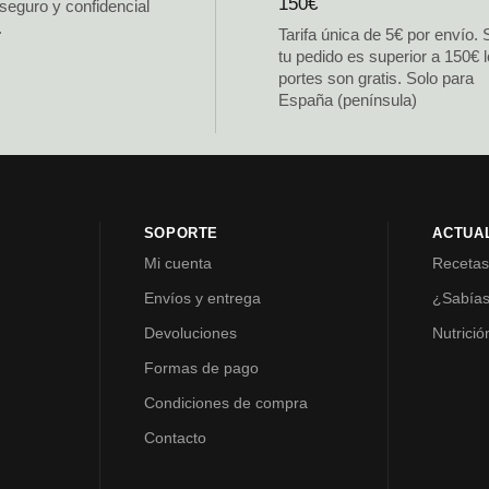
150€
 seguro y confidencial
.
Tarifa única de 5€ por envío. 
tu pedido es superior a 150€ 
portes son gratis. Solo para
España (península)
SOPORTE
ACTUA
Mi cuenta
Receta
Envíos y entrega
¿Sabía
Devoluciones
Nutrició
Formas de pago
Condiciones de compra
Contacto