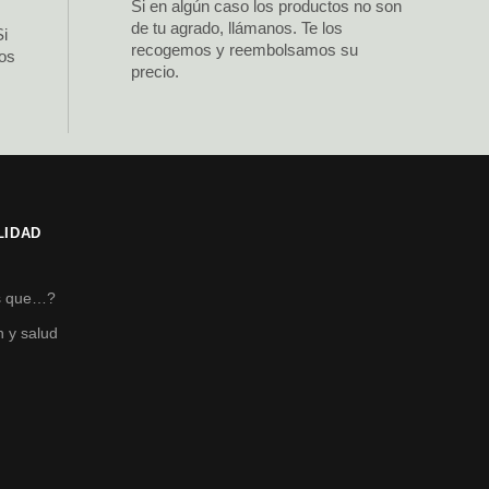
Si en algún caso los productos no son
de tu agrado, llámanos. Te los
Si
recogemos y reembolsamos su
los
precio.
LIDAD
s
s que…?
n y salud