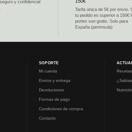
150€
 seguro y confidencial
.
Tarifa única de 5€ por envío. 
tu pedido es superior a 150€ 
portes son gratis. Solo para
España (península)
SOPORTE
ACTUA
Mi cuenta
Receta
Envíos y entrega
¿Sabía
Devoluciones
Nutrició
Formas de pago
Condiciones de compra
Contacto