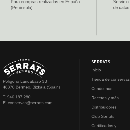
Para compras realizadas en España
Servicio
(Península)
de datos
SERRATS
Inicio
Tienda de conservas
Polígono Landabaso 3B
48370 Bermeo, Bizkaia (Spain)
Conócenos
T. 946 187 280
Recetas y más
E. conservas@serrats.com
Distribuidores
Club Serrats
Certificados y