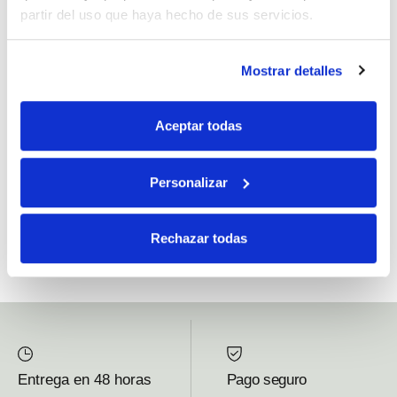
partir del uso que haya hecho de sus servicios.
Si, he leído y acepto la política de protección de datos.
Mostrar detalles
Responsable: HIJOS DE JOSÉ SERRATS S.A. Finalidad: tratamientos con
fines comerciales, legitimación: consentimiento, destinatarios: proveedor de
Aceptar todas
mensajería online, derechos: Acceder, rectificar y suprimir los datos, así como
otros derechos, como se explica en la información adicional.
Personalizar
SUBSCRIBETE AHORA
Rechazar todas
Entrega en 48 horas
Pago seguro