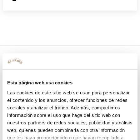
10% de descuento
Esta página web usa cookies
con tu primera compra.
Las cookies de este sitio web se usan para personalizar
el contenido y los anuncios, ofrecer funciones de redes
sociales y analizar el tráfico. Además, compartimos
Apúntate
a nuestra newsletter para recibir nuestras
ofertas
y
información sobre el uso que haga del sitio web con
disfruta de
un 10% de descuento
en tu primera compra.
nuestros partners de redes sociales, publicidad y análisis
web, quienes pueden combinarla con otra información
que les haya proporcionado o que hayan recopilado a