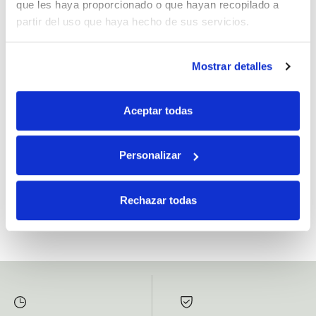
que les haya proporcionado o que hayan recopilado a
partir del uso que haya hecho de sus servicios.
Mostrar detalles
Si, he leído y acepto la política de protección de datos.
Responsable: HIJOS DE JOSÉ SERRATS S.A. Finalidad: tratamientos con
Aceptar todas
fines comerciales, legitimación: consentimiento, destinatarios: proveedor de
mensajería online, derechos: Acceder, rectificar y suprimir los datos, así como
otros derechos, como se explica en la información adicional.
Personalizar
SUBSCRIBETE AHORA
Rechazar todas