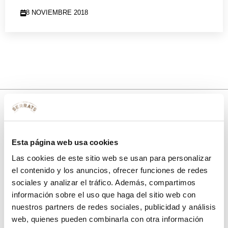
8 NOVIEMBRE 2018
10% de descuento
Esta página web usa cookies
con tu primera compra.
Las cookies de este sitio web se usan para personalizar
el contenido y los anuncios, ofrecer funciones de redes
sociales y analizar el tráfico. Además, compartimos
Apúntate
a nuestra newsletter para recibir nuestras
ofertas
y
información sobre el uso que haga del sitio web con
disfruta de
un 10% de descuento
en tu primera compra.
nuestros partners de redes sociales, publicidad y análisis
web, quienes pueden combinarla con otra información