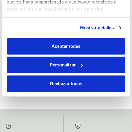
que les haya proporcionado o que hayan recopilado a
partir del uso que haya hecho de sus servicios.
Mostrar detalles
Si, he leído y acepto la política de protección de datos.
Responsable: HIJOS DE JOSÉ SERRATS S.A. Finalidad: tratamientos con
Aceptar todas
fines comerciales, legitimación: consentimiento, destinatarios: proveedor de
mensajería online, derechos: Acceder, rectificar y suprimir los datos, así como
otros derechos, como se explica en la información adicional.
Personalizar
SUBSCRIBETE AHORA
Rechazar todas