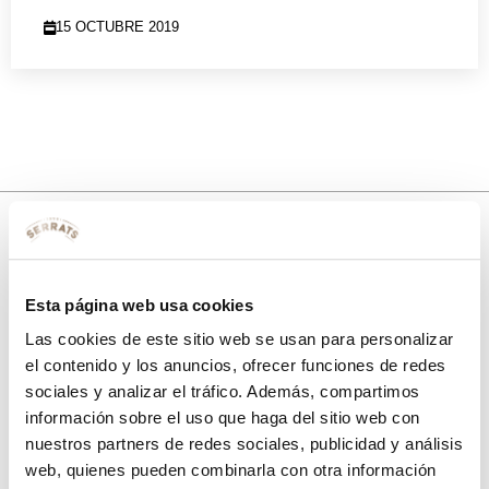
15 OCTUBRE 2019
10% de descuento
Esta página web usa cookies
con tu primera compra.
Las cookies de este sitio web se usan para personalizar
el contenido y los anuncios, ofrecer funciones de redes
sociales y analizar el tráfico. Además, compartimos
Apúntate
a nuestra newsletter para recibir nuestras
ofertas
y
información sobre el uso que haga del sitio web con
disfruta de
un 10% de descuento
en tu primera compra.
nuestros partners de redes sociales, publicidad y análisis
web, quienes pueden combinarla con otra información