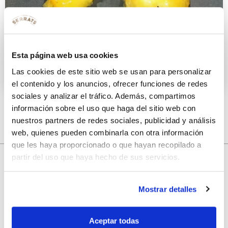
Pintxo dulce-salado
Esta página web usa cookies
18 OCTUBRE 2016
Las cookies de este sitio web se usan para personalizar
el contenido y los anuncios, ofrecer funciones de redes
sociales y analizar el tráfico. Además, compartimos
información sobre el uso que haga del sitio web con
nuestros partners de redes sociales, publicidad y análisis
web, quienes pueden combinarla con otra información
que les haya proporcionado o que hayan recopilado a
partir del uso que haya hecho de sus servicios.
10% de descuento
Mostrar detalles
con tu primera compra.
Aceptar todas