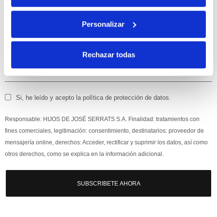
Apúntate
a nuestra newsletter para recibir nuestras
ofertas
y
Personalizar
disfruta de
un 10% de descuento
en tu primera compra.
Rechazar todas
Si, he leído y acepto la política de protección de datos.
Responsable: HIJOS DE JOSÉ SERRATS S.A. Finalidad: tratamientos con
fines comerciales, legitimación: consentimiento, destinatarios: proveedor de
mensajería online, derechos: Acceder, rectificar y suprimir los datos, así como
otros derechos, como se explica en la información adicional.
SUBSCRIBETE AHORA