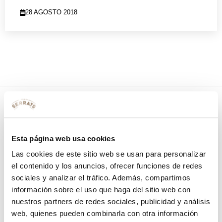
28 AGOSTO 2018
10% de descuento
Esta página web usa cookies
con tu primera compra.
Las cookies de este sitio web se usan para personalizar
el contenido y los anuncios, ofrecer funciones de redes
sociales y analizar el tráfico. Además, compartimos
Apúntate
a nuestra newsletter para recibir nuestras
ofertas
y
información sobre el uso que haga del sitio web con
disfruta de
un 10% de descuento
en tu primera compra.
nuestros partners de redes sociales, publicidad y análisis
web, quienes pueden combinarla con otra información