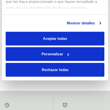
que les haya proporcionado o que hayan recopilado a
partir del uso que haya hecho de sus servicios.
Mostrar detalles
Si, he leído y acepto la política de protección de datos.
Responsable: HIJOS DE JOSÉ SERRATS S.A. Finalidad: tratamientos con
Aceptar todas
fines comerciales, legitimación: consentimiento, destinatarios: proveedor de
mensajería online, derechos: Acceder, rectificar y suprimir los datos, así como
otros derechos, como se explica en la información adicional.
Personalizar
SUBSCRIBETE AHORA
Rechazar todas