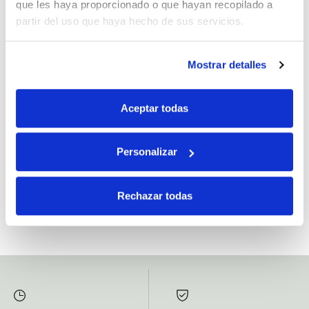
que les haya proporcionado o que hayan recopilado a
partir del uso que haya hecho de sus servicios.
Mostrar detalles
Si, he leído y acepto la política de protección de datos.
Responsable: HIJOS DE JOSÉ SERRATS S.A. Finalidad: tratamientos con
Aceptar todas
fines comerciales, legitimación: consentimiento, destinatarios: proveedor de
mensajería online, derechos: Acceder, rectificar y suprimir los datos, así como
otros derechos, como se explica en la información adicional.
Personalizar
SUBSCRIBETE AHORA
Rechazar todas