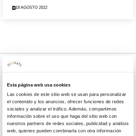
18 AGOSTO 2022
10% de descuento
Esta página web usa cookies
con tu primera compra.
Las cookies de este sitio web se usan para personalizar
el contenido y los anuncios, ofrecer funciones de redes
sociales y analizar el tráfico. Además, compartimos
Apúntate
a nuestra newsletter para recibir nuestras
ofertas
y
información sobre el uso que haga del sitio web con
disfruta de
un 10% de descuento
en tu primera compra.
nuestros partners de redes sociales, publicidad y análisis
web, quienes pueden combinarla con otra información