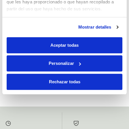
que les haya proporcionado o que hayan recopilado a
partir del uso que haya hecho de sus servicios.
Mostrar detalles
Si, he leído y acepto la política de protección de datos.
Responsable: HIJOS DE JOSÉ SERRATS S.A. Finalidad: tratamientos con
Aceptar todas
fines comerciales, legitimación: consentimiento, destinatarios: proveedor de
mensajería online, derechos: Acceder, rectificar y suprimir los datos, así como
otros derechos, como se explica en la información adicional.
Personalizar
SUBSCRIBETE AHORA
Rechazar todas