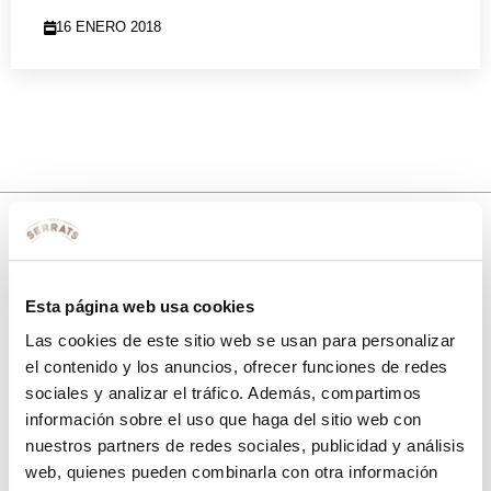
16 ENERO 2018
10% de descuento
Esta página web usa cookies
con tu primera compra.
Las cookies de este sitio web se usan para personalizar
el contenido y los anuncios, ofrecer funciones de redes
sociales y analizar el tráfico. Además, compartimos
Apúntate
a nuestra newsletter para recibir nuestras
ofertas
y
información sobre el uso que haga del sitio web con
disfruta de
un 10% de descuento
en tu primera compra.
nuestros partners de redes sociales, publicidad y análisis
web, quienes pueden combinarla con otra información