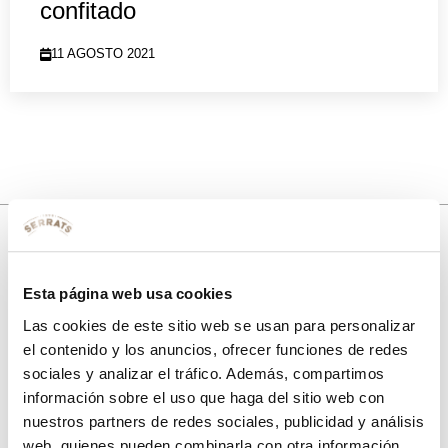
confitado
11 AGOSTO 2021
10% de descuento
Esta página web usa cookies
Las cookies de este sitio web se usan para personalizar
con tu primera compra.
el contenido y los anuncios, ofrecer funciones de redes
sociales y analizar el tráfico. Además, compartimos
información sobre el uso que haga del sitio web con
Apúntate
a nuestra newsletter para recibir nuestras
ofertas
y
nuestros partners de redes sociales, publicidad y análisis
disfruta de
un 10% de descuento
en tu primera compra.
web, quienes pueden combinarla con otra información