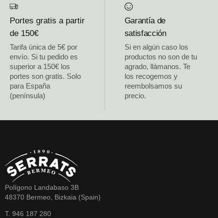
Portes gratis a partir
Garantía de
de 150€
satisfacción
Tarifa única de 5€ por
Si en algún caso los
envío. Si tu pedido es
productos no son de tu
superior a 150€ los
agrado, llámanos. Te
portes son gratis. Solo
los recogemos y
para España
reembolsamos su
(península)
precio.
Polígono Landabaso 3B
48370 Bermeo, Bizkaia (Spain)
T. 946 187 280