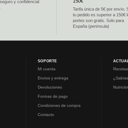
150€
 seguro y confidencial
.
Tarifa única de 5€ por envío. 
tu pedido es superior a 150€ 
portes son gratis. Solo para
España (península)
SOPORTE
ACTUA
Mi cuenta
Receta
Envíos y entrega
¿Sabía
Devoluciones
Nutrició
Formas de pago
Condiciones de compra
Contacto