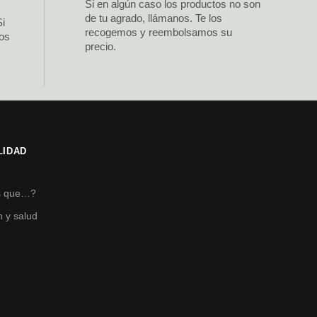
Si en algún caso los productos no son
de tu agrado, llámanos. Te los
Si
recogemos y reembolsamos su
los
precio.
LIDAD
s
s que…?
n y salud