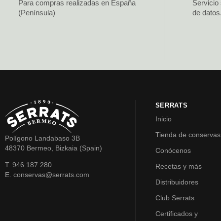
Para compras realizadas en España
Servicio
(Península)
de datos
SERRATS
Inicio
Tienda de conservas
Polígono Landabaso 3B
48370 Bermeo, Bizkaia (Spain)
Conócenos
T. 946 187 280
Recetas y más
E. conservas@serrats.com
Distribuidores
Club Serrats
Certificados y