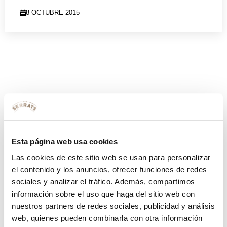
8 OCTUBRE 2015
10% de descuento
Esta página web usa cookies
con tu primera compra.
Las cookies de este sitio web se usan para personalizar
el contenido y los anuncios, ofrecer funciones de redes
sociales y analizar el tráfico. Además, compartimos
Apúntate
a nuestra newsletter para recibir nuestras
ofertas
y
información sobre el uso que haga del sitio web con
disfruta de
un 10% de descuento
en tu primera compra.
nuestros partners de redes sociales, publicidad y análisis
web, quienes pueden combinarla con otra información