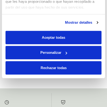
que les haya proporcionado o que hayan recopilado a
partir del uso que haya hecho de sus servicios.
Mostrar detalles
Si, he leído y acepto la política de protección de datos.
Responsable: HIJOS DE JOSÉ SERRATS S.A. Finalidad: tratamientos con
Aceptar todas
fines comerciales, legitimación: consentimiento, destinatarios: proveedor de
mensajería online, derechos: Acceder, rectificar y suprimir los datos, así como
otros derechos, como se explica en la información adicional.
Personalizar
SUBSCRIBETE AHORA
Rechazar todas