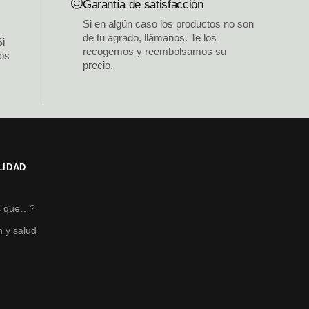
Garantía de satisfacción
Si en algún caso los productos no son
de tu agrado, llámanos. Te los
Si
recogemos y reembolsamos su
los
precio.
LIDAD
s
s que…?
n y salud