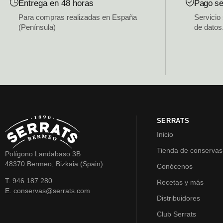
Entrega en 48 horas
Pago se
Para compras realizadas en España
Servicio
(Península)
de datos
SERRATS
Inicio
Tienda de conservas
Polígono Landabaso 3B
48370 Bermeo, Bizkaia (Spain)
Conócenos
T. 946 187 280
Recetas y más
E. conservas@serrats.com
Distribuidores
Club Serrats