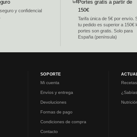
guro
Portes gratis a partir de
150€
 seguro y confidencial
.
Tarifa única de 5€ por envío. 
tu pedido es superior a 150€ 
portes son gratis. Solo para
España (península)
SOPORTE
ACTUA
Mi cuenta
Receta
Envíos y entrega
¿Sabía
Devoluciones
Nutrició
Formas de pago
Condiciones de compra
Contacto