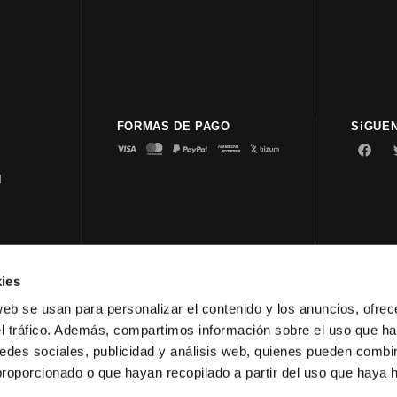
FORMAS DE PAGO
SíGUE
d
ies
© 2023 
web se usan para personalizar el contenido y los anuncios, ofrec
el tráfico. Además, compartimos información sobre el uso que ha
edes sociales, publicidad y análisis web, quienes pueden combin
proporcionado o que hayan recopilado a partir del uso que haya