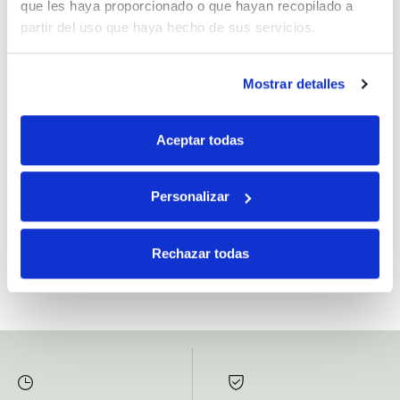
que les haya proporcionado o que hayan recopilado a
partir del uso que haya hecho de sus servicios.
Mostrar detalles
Si, he leído y acepto la política de protección de datos.
Responsable: HIJOS DE JOSÉ SERRATS S.A. Finalidad: tratamientos con
Aceptar todas
fines comerciales, legitimación: consentimiento, destinatarios: proveedor de
mensajería online, derechos: Acceder, rectificar y suprimir los datos, así como
otros derechos, como se explica en la información adicional.
Personalizar
SUBSCRIBETE AHORA
Rechazar todas