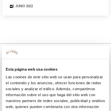
1 JUNIO 2022
10% de descuento
Esta página web usa cookies
con tu primera compra.
Las cookies de este sitio web se usan para personalizar
el contenido y los anuncios, ofrecer funciones de redes
sociales y analizar el tráfico. Además, compartimos
Apúntate
a nuestra newsletter para recibir nuestras
ofertas
y
información sobre el uso que haga del sitio web con
disfruta de
un 10% de descuento
en tu primera compra.
nuestros partners de redes sociales, publicidad y análisis
web, quienes pueden combinarla con otra información