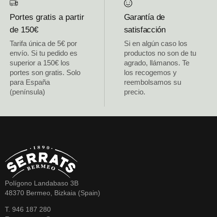
Portes gratis a partir
Garantía de
de 150€
satisfacción
Tarifa única de 5€ por
Si en algún caso los
envío. Si tu pedido es
productos no son de tu
superior a 150€ los
agrado, llámanos. Te
portes son gratis. Solo
los recogemos y
para España
reembolsamos su
(península)
precio.
Polígono Landabaso 3B
48370 Bermeo, Bizkaia (Spain)
T. 946 187 280