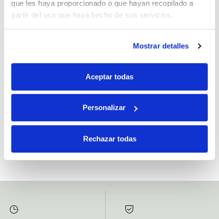
que les haya proporcionado o que hayan recopilado a
partir del uso que haya hecho de sus servicios.
Mostrar detalles
Si, he leído y acepto la política de protección de datos.
Responsable: HIJOS DE JOSÉ SERRATS S.A. Finalidad: tratamientos con
Aceptar todas
fines comerciales, legitimación: consentimiento, destinatarios: proveedor de
mensajería online, derechos: Acceder, rectificar y suprimir los datos, así como
otros derechos, como se explica en la información adicional.
Personalizar
SUBSCRIBETE AHORA
Rechazar todas