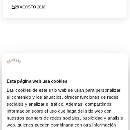
28 AGOSTO 2018
10% de descuento
Esta página web usa cookies
con tu primera compra.
Las cookies de este sitio web se usan para personalizar
el contenido y los anuncios, ofrecer funciones de redes
sociales y analizar el tráfico. Además, compartimos
Apúntate
a nuestra newsletter para recibir nuestras
ofertas
y
información sobre el uso que haga del sitio web con
disfruta de
un 10% de descuento
en tu primera compra.
nuestros partners de redes sociales, publicidad y análisis
web, quienes pueden combinarla con otra información