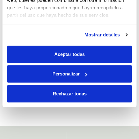
web, quienes pueden combinarla con otra información
que les haya proporcionado o que hayan recopilado a
partir del uso que haya hecho de sus servicios.
Mostrar detalles
Si, he leído y acepto la política de protección de datos.
Aceptar todas
Responsable: HIJOS DE JOSÉ SERRATS S.A. Finalidad: tratamientos con
fines comerciales, legitimación: consentimiento, destinatarios: proveedor de
mensajería online, derechos: Acceder, rectificar y suprimir los datos, así como
Personalizar
otros derechos, como se explica en la información adicional.
Rechazar todas
SUBSCRIBETE AHORA