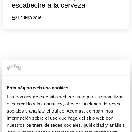
escabeche a la cerveza
21 JUNIO 2016
10% de descuento
Esta página web usa cookies
Las cookies de este sitio web se usan para personalizar
con tu primera compra.
el contenido y los anuncios, ofrecer funciones de redes
sociales y analizar el tráfico. Además, compartimos
información sobre el uso que haga del sitio web con
Apúntate
a nuestra newsletter para recibir nuestras
ofertas
y
nuestros partners de redes sociales, publicidad y análisis
disfruta de
un 10% de descuento
en tu primera compra.