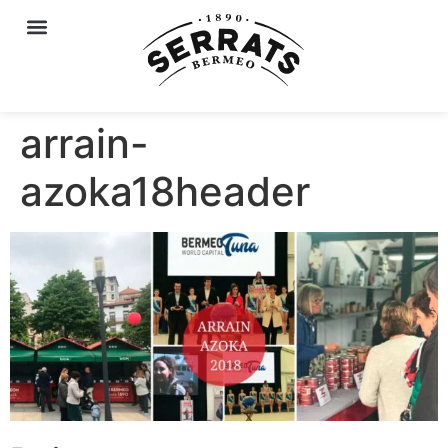
arrain-
azoka18header