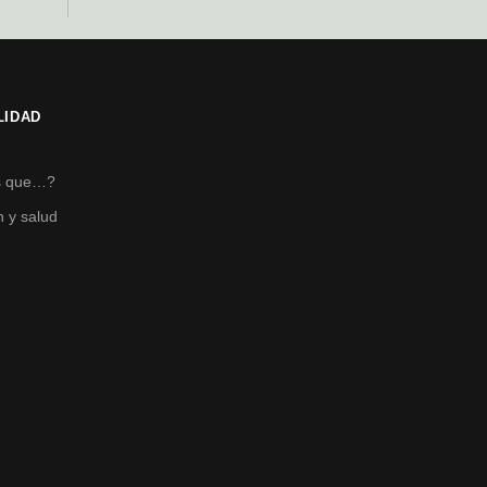
LIDAD
s
s que…?
n y salud