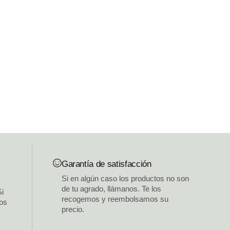
Garantía de satisfacción
Si en algún caso los productos no son
de tu agrado, llámanos. Te los
Si
recogemos y reembolsamos su
los
precio.