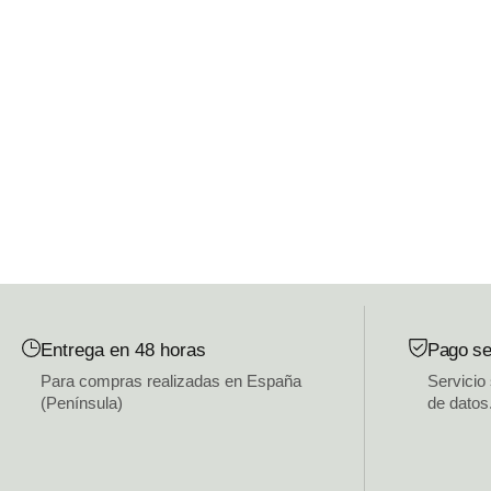
Entrega en 48 horas
Pago se
Para compras realizadas en España
Servicio
(Península)
de datos