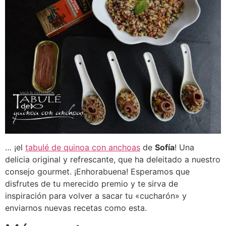
… ¡el
tabulé de quinoa con anchoas
de
Sofía
! Una
delicia original y refrescante, que ha deleitado a nuestro
consejo gourmet. ¡Enhorabuena! Esperamos que
disfrutes de tu merecido premio y te sirva de
inspiración para volver a sacar tu «cucharón» y
enviarnos nuevas recetas como esta.