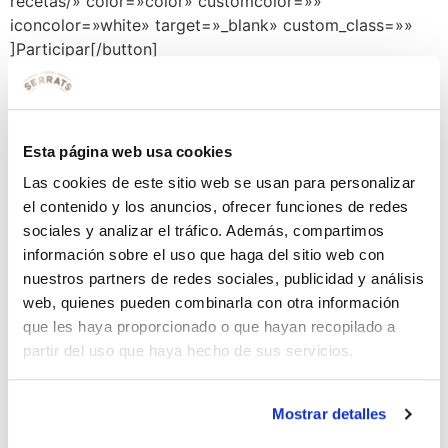
recetas/» color=»color» customcolor=»»
iconcolor=»white» target=»_blank» custom_class=»»
]Participar[/button]
Etiquetado
concurso de recetas
receta ganadora
Deja una respuesta
Esta página web usa cookies
Tu dirección de correo electrónico no será publicada.
Las cookies de este sitio web se usan para personalizar
Los campos obligatorios están marcados con
*
el contenido y los anuncios, ofrecer funciones de redes
sociales y analizar el tráfico. Además, compartimos
Comentario
*
información sobre el uso que haga del sitio web con
nuestros partners de redes sociales, publicidad y análisis
web, quienes pueden combinarla con otra información
que les haya proporcionado o que hayan recopilado a
partir del uso que haya hecho de sus servicios.
Mostrar detalles