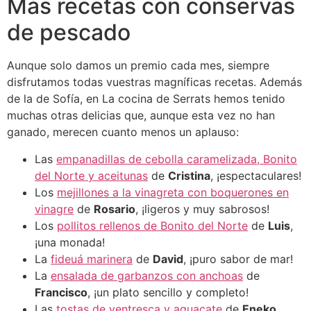
Más recetas con conservas
de pescado
Aunque solo damos un premio cada mes, siempre
disfrutamos todas vuestras magníficas recetas. Además
de la de Sofía, en La cocina de Serrats hemos tenido
muchas otras delicias que, aunque esta vez no han
ganado, merecen cuanto menos un aplauso:
Las
empanadillas de cebolla caramelizada, Bonito
del Norte y aceitunas
de
Cristina
, ¡espectaculares!
Los
mejillones a la vinagreta con boquerones en
vinagre
de
Rosario
, ¡ligeros y muy sabrosos!
Los
pollitos rellenos de Bonito del Norte
de
Luis
,
¡una monada!
La
fideuá marinera
de
David
, ¡puro sabor de mar!
La
ensalada de garbanzos con anchoas
de
Francisco
, ¡un plato sencillo y completo!
Las
tostas de ventresca y aguacate
de
Eneko
,