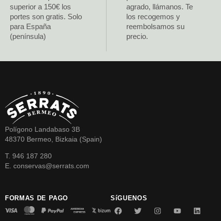
superior a 150€ los
agrado, llámanos. Te
portes son gratis. Solo
los recogemos y
para España
reembolsamos su
(península)
precio.
Polígono Landabaso 3B
48370 Bermeo, Bizkaia (Spain)
T. 946 187 280
E. conservas@serrats.com
FORMAS DE PAGO
SíGUENOS