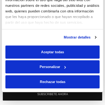
nuestros partners de redes sociales, publicidad y análisis
web, quienes pueden combinarla con otra información
Apúntate
a nuestra newsletter para recibir nuestras
ofertas
y
que les haya proporcionado o que hayan recopilado a
disfruta de
un 10% de descuento
en tu primera compra.
partir del uso que haya hecho de sus servicios.
Mostrar detalles
Aceptar todas
Si, he leído y acepto la política de protección de datos.
Responsable: HIJOS DE JOSÉ SERRATS S.A. Finalidad: tratamientos con
Personalizar
fines comerciales, legitimación: consentimiento, destinatarios: proveedor de
mensajería online, derechos: Acceder, rectificar y suprimir los datos, así como
otros derechos, como se explica en la información adicional.
Rechazar todas
SUBSCRIBETE AHORA