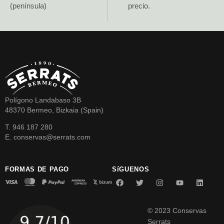
(península)
precio.
Polígono Landabaso 3B
48370 Bermeo, Bizkaia (Spain)
T. 946 187 280
E. conservas@serrats.com
FORMAS DE PAGO
SíGUENOS
© 2023 Conservas
Serrats