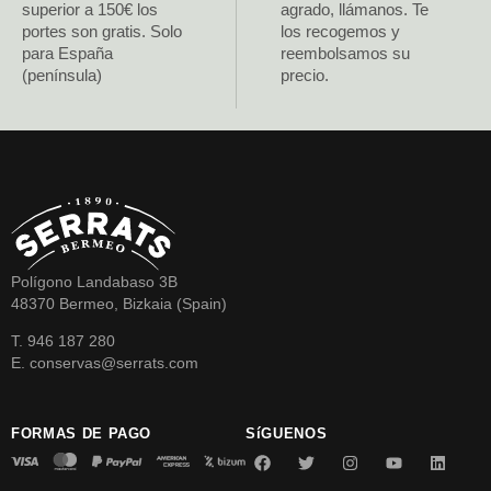
superior a 150€ los
agrado, llámanos. Te
portes son gratis. Solo
los recogemos y
para España
reembolsamos su
(península)
precio.
Polígono Landabaso 3B
48370 Bermeo, Bizkaia (Spain)
T. 946 187 280
E. conservas@serrats.com
FORMAS DE PAGO
SíGUENOS