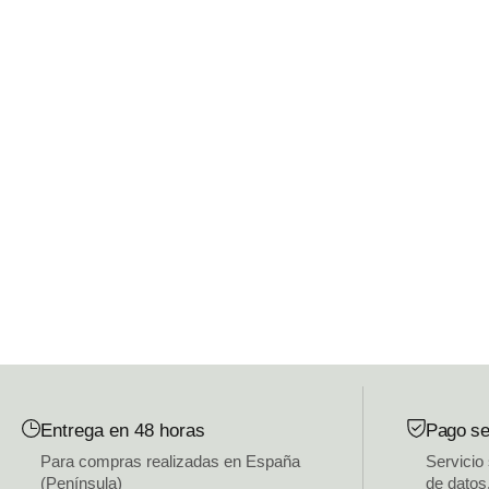
Entrega en 48 horas
Pago se
Para compras realizadas en España
Servicio
(Península)
de datos