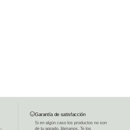
Garantía de satisfacción
Si en algún caso los productos no son
de tu agrado, llámanos. Te los