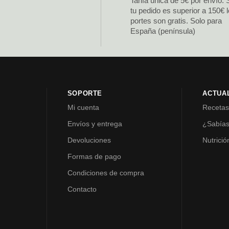
Tarifa única de 5€ por envío. 
tu pedido es superior a 150€ 
portes son gratis. Solo para
España (península)
SOPORTE
ACTUA
Mi cuenta
Receta
Envíos y entrega
¿Sabía
Devoluciones
Nutrició
Formas de pago
Condiciones de compra
Contacto