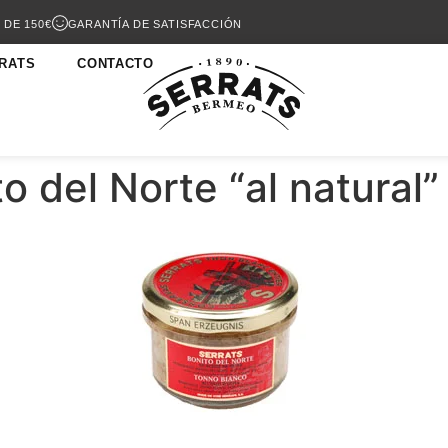
 DE 150€
GARANTÍA DE SATISFACCIÓN
RATS
CONTACTO
 del Norte “al natural”