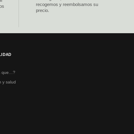
Si
recogemos y reembolsamos su
los
precio.
LIDAD
s
s que…?
n y salud