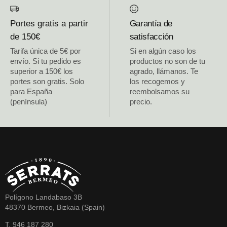
Portes gratis a partir
Garantía de
de 150€
satisfacción
Tarifa única de 5€ por
Si en algún caso los
envío. Si tu pedido es
productos no son de tu
superior a 150€ los
agrado, llámanos. Te
portes son gratis. Solo
los recogemos y
para España
reembolsamos su
(península)
precio.
Polígono Landabaso 3B
48370 Bermeo, Bizkaia (Spain)
T. 946 187 280