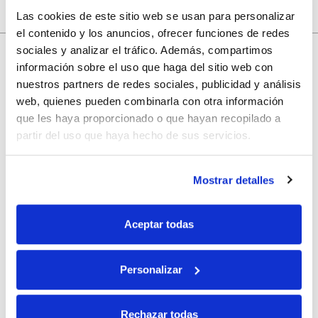
Las cookies de este sitio web se usan para personalizar
el contenido y los anuncios, ofrecer funciones de redes
sociales y analizar el tráfico. Además, compartimos
información sobre el uso que haga del sitio web con
10% de descuento
nuestros partners de redes sociales, publicidad y análisis
web, quienes pueden combinarla con otra información
que les haya proporcionado o que hayan recopilado a
con tu primera compra.
partir del uso que haya hecho de sus servicios.
Apúntate
a nuestra newsletter para recibir nuestras
ofertas
y
Mostrar detalles
disfruta de
un 10% de descuento
en tu primera compra.
Aceptar todas
Personalizar
Si, he leído y acepto la política de protección de datos.
Rechazar todas