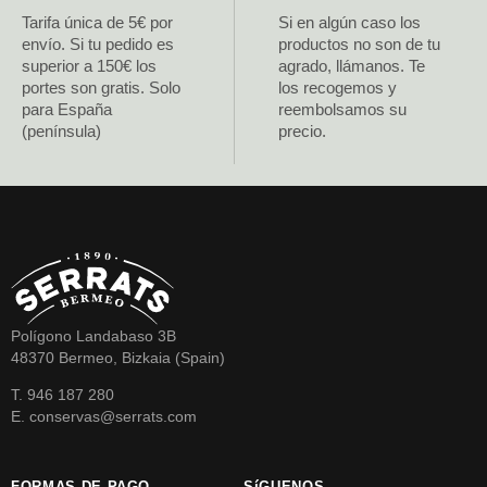
Tarifa única de 5€ por
Si en algún caso los
envío. Si tu pedido es
productos no son de tu
superior a 150€ los
agrado, llámanos. Te
portes son gratis. Solo
los recogemos y
para España
reembolsamos su
(península)
precio.
Polígono Landabaso 3B
48370 Bermeo, Bizkaia (Spain)
T. 946 187 280
E. conservas@serrats.com
FORMAS DE PAGO
SíGUENOS