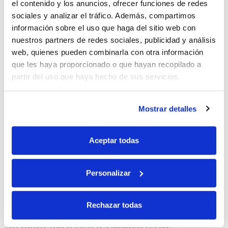
el contenido y los anuncios, ofrecer funciones de redes
sociales y analizar el tráfico. Además, compartimos
10% de descuento
información sobre el uso que haga del sitio web con
nuestros partners de redes sociales, publicidad y análisis
con tu primera compra.
web, quienes pueden combinarla con otra información
que les haya proporcionado o que hayan recopilado a
partir del uso que haya hecho de sus servicios.
Apúntate
a nuestra newsletter para recibir nuestras
ofertas
y
disfruta de
un 10% de descuento
en tu primera compra.
Mostrar detalles
Aceptar todas
Si, he leído y acepto la política de protección de datos.
Personalizar
Responsable: HIJOS DE JOSÉ SERRATS S.A. Finalidad: tratamientos con
Rechazar todas
fines comerciales, legitimación: consentimiento, destinatarios: proveedor de
mensajería online, derechos: Acceder, rectificar y suprimir los datos, así como