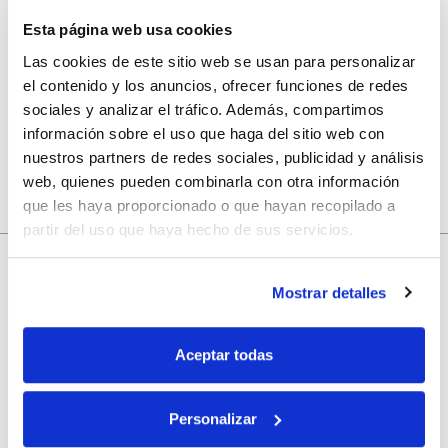
Esta página web usa cookies
Guarda mi nombre, correo electrónico y web en este
Las cookies de este sitio web se usan para personalizar
navegador para la próxima vez que comente.
el contenido y los anuncios, ofrecer funciones de redes
sociales y analizar el tráfico. Además, compartimos
información sobre el uso que haga del sitio web con
nuestros partners de redes sociales, publicidad y análisis
web, quienes pueden combinarla con otra información
que les haya proporcionado o que hayan recopilado a
partir del uso que haya hecho de sus servicios.
10% de descuento
Mostrar detalles
con tu primera compra.
Aceptar todas
Apúntate
a nuestra newsletter para recibir nuestras
ofertas
y
disfruta de
un 10% de descuento
en tu primera compra.
Personalizar