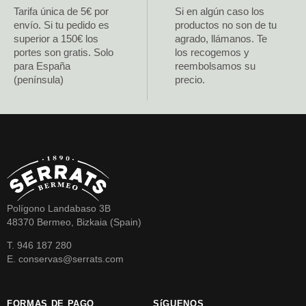
Tarifa única de 5€ por
Si en algún caso los
envío. Si tu pedido es
productos no son de tu
superior a 150€ los
agrado, llámanos. Te
portes son gratis. Solo
los recogemos y
para España
reembolsamos su
(península)
precio.
Polígono Landabaso 3B
48370 Bermeo, Bizkaia (Spain)
T. 946 187 280
E. conservas@serrats.com
FORMAS DE PAGO
SíGUENOS