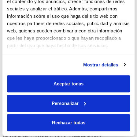
el contenido y los anuncios, ofrecer funciones de redes
sociales y analizar el tráfico. Además, compartimos
10% de descuento
información sobre el uso que haga del sitio web con
nuestros partners de redes sociales, publicidad y análisis
con tu primera compra.
web, quienes pueden combinarla con otra información
que les haya proporcionado o que hayan recopilado a
partir del uso que haya hecho de sus servicios.
Apúntate
a nuestra newsletter para recibir nuestras
ofertas
y
disfruta de
un 10% de descuento
en tu primera compra.
Mostrar detalles
Aceptar todas
Si, he leído y acepto la política de protección de datos.
Personalizar
Responsable: HIJOS DE JOSÉ SERRATS S.A. Finalidad: tratamientos con
fines comerciales, legitimación: consentimiento, destinatarios: proveedor de
Rechazar todas
mensajería online, derechos: Acceder, rectificar y suprimir los datos, así como
otros derechos, como se explica en la información adicional.