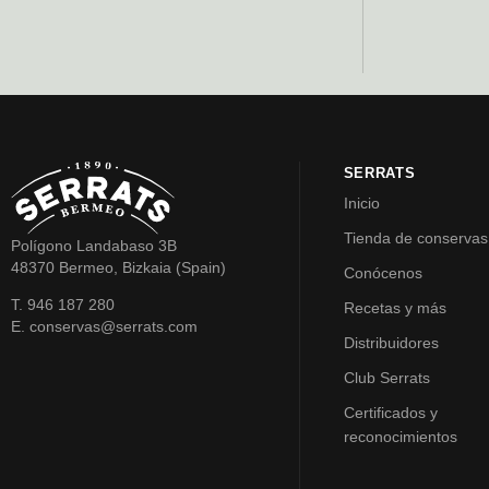
SERRATS
Inicio
Tienda de conservas
Polígono Landabaso 3B
48370 Bermeo, Bizkaia (Spain)
Conócenos
T. 946 187 280
Recetas y más
E. conservas@serrats.com
Distribuidores
Club Serrats
Certificados y
reconocimientos