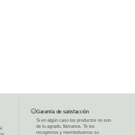
Garantía de satisfacción
Si en algún caso los productos no son
de tu agrado, llámanos. Te los
Si
recogemos y reembolsamos su
los