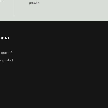
precio.
LIDAD
s
s que…?
n y salud