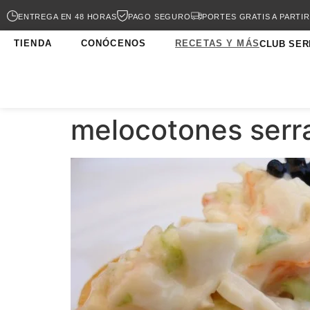
ENTREGA EN 48 HORAS
PAGO SEGURO
PORTES GRATIS A PARTIR
TIENDA
CONÓCENOS
RECETAS Y MÁS
CLUB SER
melocotones serr