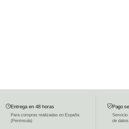
Entrega en 48 horas
Pago se
Para compras realizadas en España
Servicio
(Península)
de datos