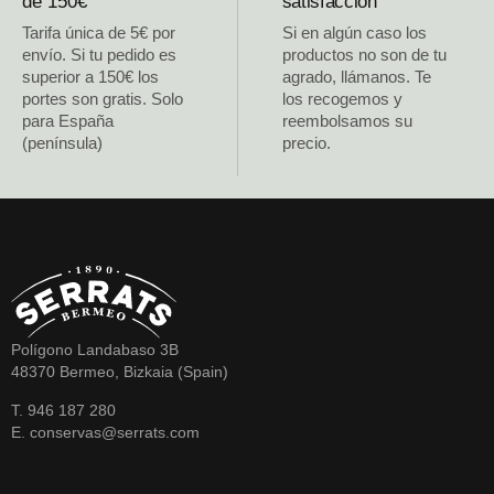
de 150€
satisfacción
Tarifa única de 5€ por
Si en algún caso los
envío. Si tu pedido es
productos no son de tu
superior a 150€ los
agrado, llámanos. Te
portes son gratis. Solo
los recogemos y
para España
reembolsamos su
(península)
precio.
Polígono Landabaso 3B
48370 Bermeo, Bizkaia (Spain)
T. 946 187 280
E. conservas@serrats.com