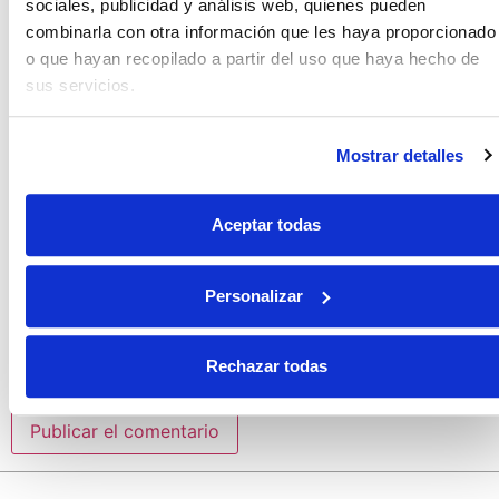
sociales, publicidad y análisis web, quienes pueden
combinarla con otra información que les haya proporcionado
o que hayan recopilado a partir del uso que haya hecho de
Correo electrónico
*
sus servicios.
Mostrar detalles
Web
Aceptar todas
Guarda mi nombre, correo electrónico y web en este
navegador para la próxima vez que comente.
Personalizar
Rechazar todas