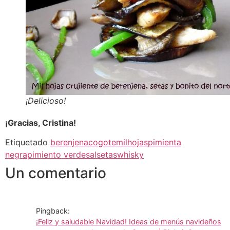
¡Delicioso!
¡Gracias, Cristina!
Etiquetado
berenjena
cogote
milhojas
pimienta
negra
pimiento verde
sal
setas
whisky
Un comentario
Pingback:
¡Feliz y saludable Navidad! Ideas de menús navideños