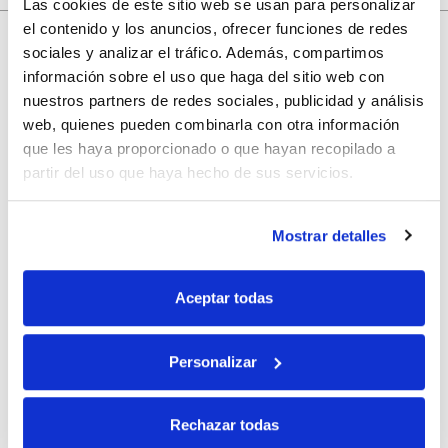
Las cookies de este sitio web se usan para personalizar
el contenido y los anuncios, ofrecer funciones de redes
sociales y analizar el tráfico. Además, compartimos
información sobre el uso que haga del sitio web con
10% de descuento
nuestros partners de redes sociales, publicidad y análisis
web, quienes pueden combinarla con otra información
con tu primera compra.
que les haya proporcionado o que hayan recopilado a
partir del uso que haya hecho de sus servicios.
Apúntate
a nuestra newsletter para recibir nuestras
ofertas
y
disfruta de
un 10% de descuento
en tu primera compra.
Mostrar detalles
Aceptar todas
Personalizar
Si, he leído y acepto la política de protección de datos.
Responsable: HIJOS DE JOSÉ SERRATS S.A. Finalidad: tratamientos con
Rechazar todas
fines comerciales, legitimación: consentimiento, destinatarios: proveedor de