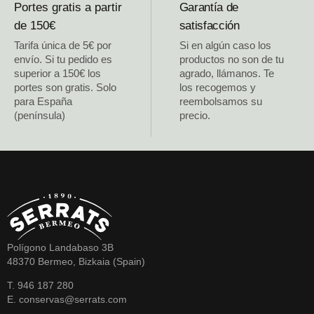
Portes gratis a partir
Garantía de
de 150€
satisfacción
Tarifa única de 5€ por
Si en algún caso los
envío. Si tu pedido es
productos no son de tu
superior a 150€ los
agrado, llámanos. Te
portes son gratis. Solo
los recogemos y
para España
reembolsamos su
(península)
precio.
Polígono Landabaso 3B
48370 Bermeo, Bizkaia (Spain)
T. 946 187 280
E. conservas@serrats.com