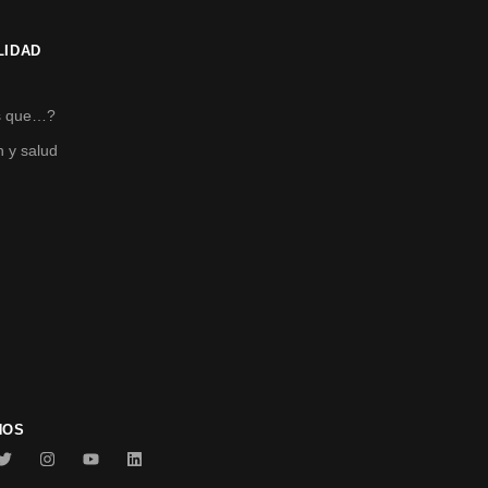
LIDAD
s
s que…?
n y salud
NOS