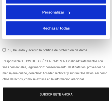
Apúntate
a nuestra newsletter para recibir nuestras
ofertas
y
Personalizar
disfruta de
un 10% de descuento
en tu primera compra.
Rechazar todas
Si, he leído y acepto la política de protección de datos.
Responsable: HIJOS DE JOSÉ SERRATS S.A. Finalidad: tratamientos con
fines comerciales, legitimación: consentimiento, destinatarios: proveedor de
mensajería online, derechos: Acceder, rectificar y suprimir los datos, así como
otros derechos, como se explica en la información adicional.
SUBSCRIBETE AHORA