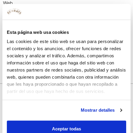
Web
Guarda mi nombre, correo electrónico y web en este
Esta página web usa cookies
navegador para la próxima vez que comente.
Las cookies de este sitio web se usan para personalizar
el contenido y los anuncios, ofrecer funciones de redes
sociales y analizar el tráfico. Además, compartimos
información sobre el uso que haga del sitio web con
nuestros partners de redes sociales, publicidad y análisis
web, quienes pueden combinarla con otra información
que les haya proporcionado o que hayan recopilado a
partir del uso que haya hecho de sus servicios.
10% de descuento
Mostrar detalles
con tu primera compra.
Aceptar todas