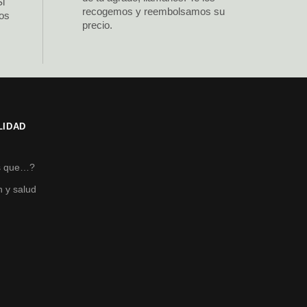
Si
recogemos y reembolsamos su
los
precio.
LIDAD
s
s que…?
n y salud