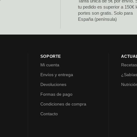
Tarifa única de 5€ por envío. 
tu pedido es superior a 150€ 
portes son gratis. Solo para
España (península)
SOPORTE
ACTUA
Mi cuenta
Receta
Envíos y entrega
¿Sabía
Devoluciones
Nutrició
Formas de pago
Condiciones de compra
Contacto