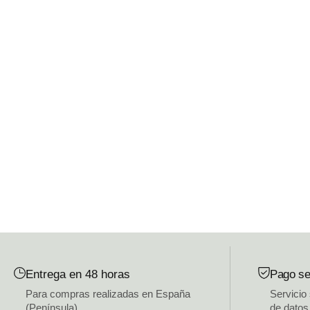
Entrega en 48 horas
Pago se
Para compras realizadas en España
Servicio
(Península)
de datos