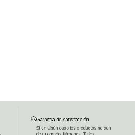
Garantía de satisfacción
Si en algún caso los productos no son
de tu agrado, llámanos. Te los