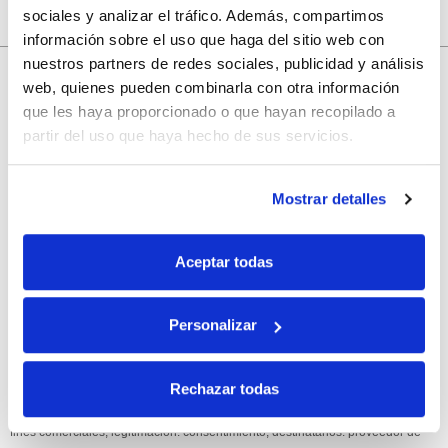
sociales y analizar el tráfico. Además, compartimos
información sobre el uso que haga del sitio web con
nuestros partners de redes sociales, publicidad y análisis
10% de descuento
web, quienes pueden combinarla con otra información
que les haya proporcionado o que hayan recopilado a
con tu primera compra.
partir del uso que haya hecho de sus servicios.
Apúntate
a nuestra newsletter para recibir nuestras
ofertas
y
Mostrar detalles
disfruta de
un 10% de descuento
en tu primera compra.
Aceptar todas
Personalizar
Si, he leído y acepto la política de protección de datos.
Rechazar todas
Responsable: HIJOS DE JOSÉ SERRATS S.A. Finalidad: tratamientos con
fines comerciales, legitimación: consentimiento, destinatarios: proveedor de