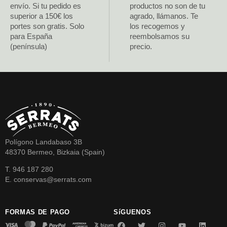
envío. Si tu pedido es
productos no son de tu
superior a 150€ los
agrado, llámanos. Te
portes son gratis. Solo
los recogemos y
para España
reembolsamos su
(península)
precio.
Polígono Landabaso 3B
48370 Bermeo, Bizkaia (Spain)
T. 946 187 280
E. conservas@serrats.com
FORMAS DE PAGO
SíGUENOS