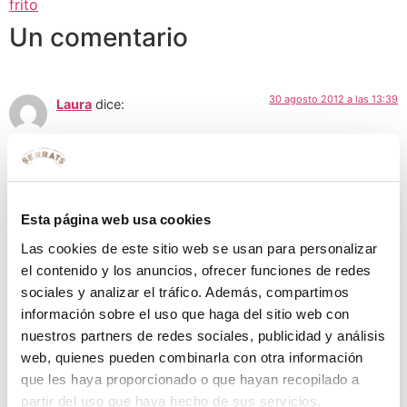
frito
Un comentario
30 agosto 2012 a las 13:39
Laura
dice:
MmmMmm tienen muy buen aspecto. Yo los solía hacer con
atún, chorizo, aceitunas y jamón york, arreglados con un poco
de orégano. Realmente sabían a pizza!
Esta página web usa cookies
Responder
Las cookies de este sitio web se usan para personalizar
Deja una respuesta
el contenido y los anuncios, ofrecer funciones de redes
sociales y analizar el tráfico. Además, compartimos
información sobre el uso que haga del sitio web con
Tu dirección de correo electrónico no será publicada.
nuestros partners de redes sociales, publicidad y análisis
Los campos obligatorios están marcados con
*
web, quienes pueden combinarla con otra información
Comentario
*
que les haya proporcionado o que hayan recopilado a
partir del uso que haya hecho de sus servicios.