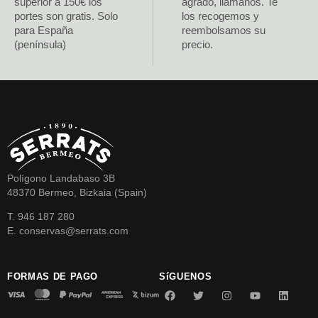
superior a 150€ los
agrado, llámanos. Te
portes son gratis. Solo
los recogemos y
para España
reembolsamos su
(península)
precio.
Polígono Landabaso 3B
48370 Bermeo, Bizkaia (Spain)
T. 946 187 280
E. conservas@serrats.com
FORMAS DE PAGO
SíGUENOS