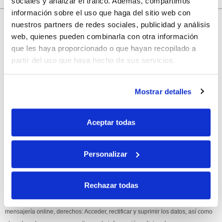
sociales y analizar el tráfico. Además, compartimos
información sobre el uso que haga del sitio web con
10% de descuento
nuestros partners de redes sociales, publicidad y análisis
web, quienes pueden combinarla con otra información
con tu primera compra.
que les haya proporcionado o que hayan recopilado a
partir del uso que haya hecho de sus servicios.
Apúntate
a nuestra newsletter para recibir nuestras
ofertas
y
Mostrar detalles
disfruta de
un 10% de descuento
en tu primera compra.
Aceptar todas
Personalizar
Si, he leído y acepto la política de protección de datos.
Rechazar todas
Responsable: HIJOS DE JOSÉ SERRATS S.A. Finalidad: tratamientos con
fines comerciales, legitimación: consentimiento, destinatarios: proveedor de
mensajería online, derechos: Acceder, rectificar y suprimir los datos, así como