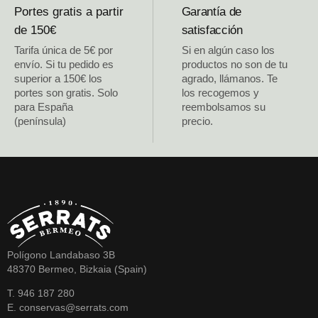
Portes gratis a partir
Garantía de
de 150€
satisfacción
Tarifa única de 5€ por
Si en algún caso los
envío. Si tu pedido es
productos no son de tu
superior a 150€ los
agrado, llámanos. Te
portes son gratis. Solo
los recogemos y
para España
reembolsamos su
(península)
precio.
Polígono Landabaso 3B
48370 Bermeo, Bizkaia (Spain)
T. 946 187 280
E. conservas@serrats.com