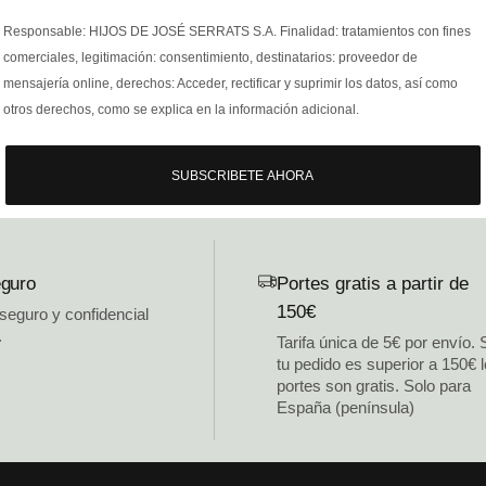
Responsable: HIJOS DE JOSÉ SERRATS S.A. Finalidad: tratamientos con fines
comerciales, legitimación: consentimiento, destinatarios: proveedor de
mensajería online, derechos: Acceder, rectificar y suprimir los datos, así como
otros derechos, como se explica en la información adicional.
SUBSCRIBETE AHORA
guro
Portes gratis a partir de
150€
 seguro y confidencial
.
Tarifa única de 5€ por envío. 
tu pedido es superior a 150€ 
portes son gratis. Solo para
España (península)