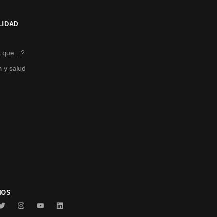
LIDAD
s
s que…?
n y salud
NOS