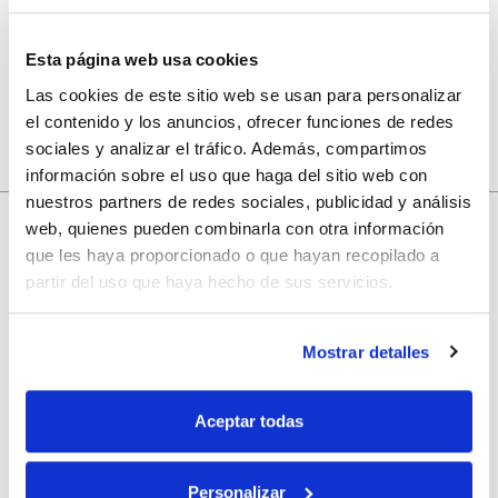
navegador para la próxima vez que comente.
Esta página web usa cookies
Las cookies de este sitio web se usan para personalizar
el contenido y los anuncios, ofrecer funciones de redes
sociales y analizar el tráfico. Además, compartimos
información sobre el uso que haga del sitio web con
nuestros partners de redes sociales, publicidad y análisis
web, quienes pueden combinarla con otra información
que les haya proporcionado o que hayan recopilado a
10% de descuento
partir del uso que haya hecho de sus servicios.
con tu primera compra.
Mostrar detalles
Apúntate
a nuestra newsletter para recibir nuestras
ofertas
y
Aceptar todas
disfruta de
un 10% de descuento
en tu primera compra.
Personalizar