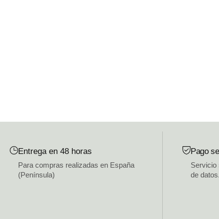
Entrega en 48 horas
Pago se
Para compras realizadas en España
Servicio
(Península)
de datos