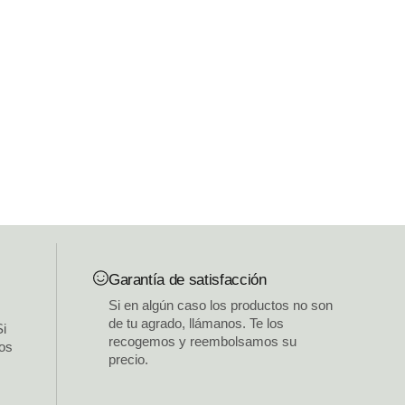
Garantía de satisfacción
Si en algún caso los productos no son
de tu agrado, llámanos. Te los
Si
recogemos y reembolsamos su
los
precio.