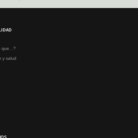
LIDAD
s
s que…?
n y salud
NOS