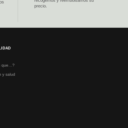
recogemos y reembolsamos su
los
precio.
LIDAD
s
s que…?
n y salud