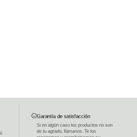
Garantía de satisfacción
Si en algún caso los productos no son
de tu agrado, llámanos. Te los
Si