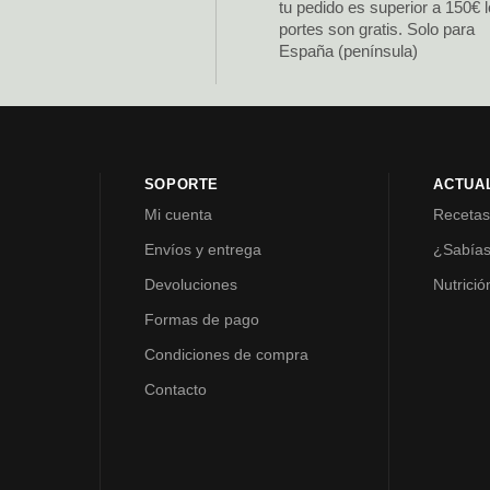
tu pedido es superior a 150€ 
portes son gratis. Solo para
España (península)
SOPORTE
ACTUA
Mi cuenta
Receta
Envíos y entrega
¿Sabía
Devoluciones
Nutrició
Formas de pago
Condiciones de compra
Contacto