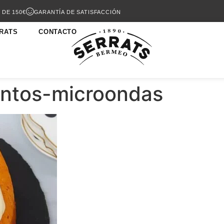
 DE 150€
GARANTÍA DE SATISFACCIÓN
RATS
CONTACTO
entos-microondas