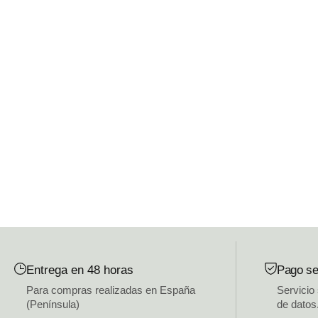
Entrega en 48 horas
Pago se
Para compras realizadas en España
Servicio
(Península)
de datos