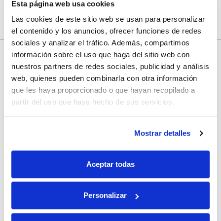
Esta página web usa cookies
Las cookies de este sitio web se usan para personalizar
el contenido y los anuncios, ofrecer funciones de redes
sociales y analizar el tráfico. Además, compartimos
información sobre el uso que haga del sitio web con
nuestros partners de redes sociales, publicidad y análisis
10% de descuento
web, quienes pueden combinarla con otra información
que les haya proporcionado o que hayan recopilado a
con tu primera compra.
partir del uso que haya hecho de sus servicios.
Mostrar detalles
Apúntate
a nuestra newsletter para recibir nuestras
ofertas
y
disfruta de
un 10% de descuento
en tu primera compra.
Aceptar todas
Personalizar
Si, he leído y acepto la política de protección de datos.