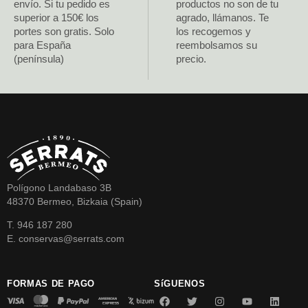
envío. Si tu pedido es
productos no son de tu
superior a 150€ los
agrado, llámanos. Te
portes son gratis. Solo
los recogemos y
para España
reembolsamos su
(península)
precio.
Polígono Landabaso 3B
48370 Bermeo, Bizkaia (Spain)
T. 946 187 280
E. conservas@serrats.com
FORMAS DE PAGO
SíGUENOS