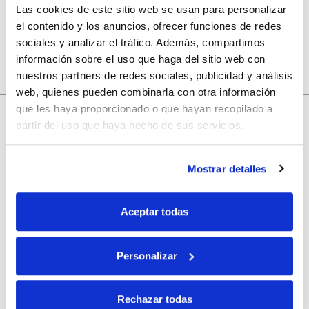
Las cookies de este sitio web se usan para personalizar
el contenido y los anuncios, ofrecer funciones de redes
sociales y analizar el tráfico. Además, compartimos
información sobre el uso que haga del sitio web con
nuestros partners de redes sociales, publicidad y análisis
web, quienes pueden combinarla con otra información
que les haya proporcionado o que hayan recopilado a
10% de descuento
partir del uso que haya hecho de sus servicios.
con tu primera compra.
Mostrar detalles
Apúntate
a nuestra newsletter para recibir nuestras
ofertas
y
Aceptar todas
disfruta de
un 10% de descuento
en tu primera compra.
Personalizar
Rechazar todas