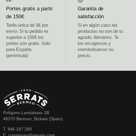
Portes gratis a partir
Garantía de
de 150€
satisfacción
Tarifa única de 5€ por
Si en algún caso los
envío. Si tu pedido es
productos no son de tu
superior a 150€ los
agrado, llámanos. Te
portes son gratis. Solo
los recogemos y
para España
reembolsamos su
(península)
precio.
Polígono Landabaso 3B
48370 Bermeo, Bizkaia (Spain)
T. 946 187 280
E. conservas@serrats.com