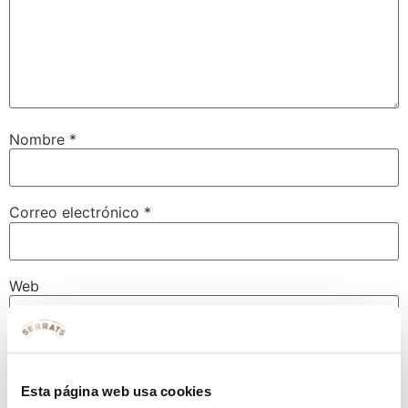
Nombre
*
Correo electrónico
*
Web
Guarda mi nombre, correo electrónico y web en este
navegador para la próxima vez que comente.
Esta página web usa cookies